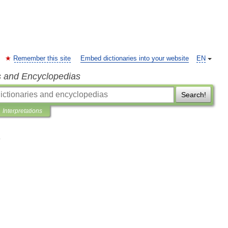
Remember this site
Embed dictionaries into your website
EN
s and Encyclopedias
Search!
Interpretations