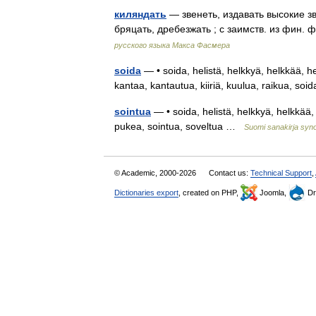
киляндать
— звенеть, издавать высокие звук
бряцать, дребезжать ; с заимств. из фин
русского языка Макса Фасмера
soida
— • soida, helistä, helkkyä, helkkää, hel
kantaa, kantautua, kiiriä, kuulua, raikua, s
sointua
— • soida, helistä, helkkyä, helkkää, h
pukea, sointua, soveltua …
Suomi sanakirja sy
© Academic, 2000-2026
Contact us:
Technical Support
,
Dictionaries export
, created on PHP,
Joomla,
Dr