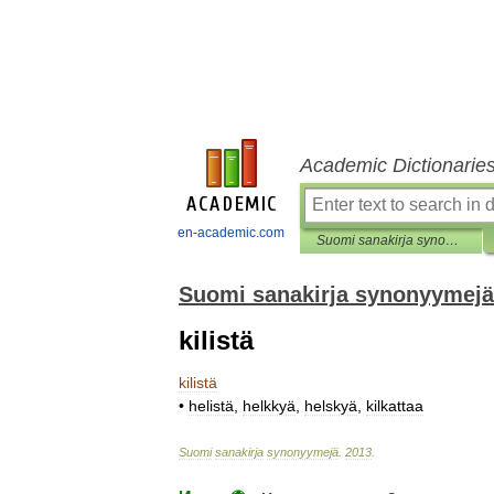
Academic Dictionarie
en-academic.com
Suomi sanakirja synonyymejä
Suomi sanakirja synonyymejä
kilistä
kilistä
•
helistä
,
helkkyä
,
helskyä
,
kilkattaa
Suomi
sanakirja
synonyymejä
.
2013
.