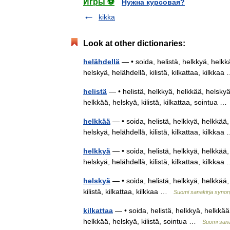
Игры ⚽
Нужна курсовая?
kikka
Look at other dictionaries:
helähdellä
— • soida, helistä, helkkyä, helkkää
helskyä, helähdellä, kilistä, kilkattaa, kilkk
helistä
— • helistä, helkkyä, helkkää, helskyä, 
helkkää, helskyä, kilistä, kilkattaa, sointua 
helkkää
— • soida, helistä, helkkyä, helkkää, h
helskyä, helähdellä, kilistä, kilkattaa, kilkk
helkkyä
— • soida, helistä, helkkyä, helkkää, h
helskyä, helähdellä, kilistä, kilkattaa, kilkk
helskyä
— • soida, helistä, helkkyä, helkkää, h
kilistä, kilkattaa, kilkkaa …
Suomi sanakirja syno
kilkattaa
— • soida, helistä, helkkyä, helkkää, 
helkkää, helskyä, kilistä, sointua …
Suomi sana