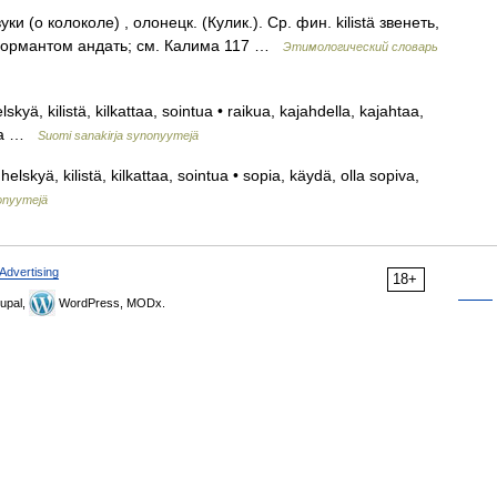
и (о колоколе) , олонецк. (Кулик.). Ср. фин. kilistä звенеть,
. формантом андать; см. Калима 117 …
Этимологический словарь
skyä, kilistä, kilkattaa, sointua • raikua, kajahdella, kajahtaa,
oida …
Suomi sanakirja synonyymejä
elskyä, kilistä, kilkattaa, sointua • sopia, käydä, olla sopiva,
nonyymejä
Advertising
18+
upal,
WordPress, MODx.